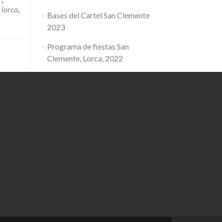
 lorca
,
Bases del Cartel San Clemente
2023
Programa de fiestas San
Clemente, Lorca, 2022