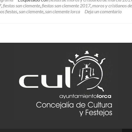
Clemente
7
,
fiestas san clemente
,
fiestas san clemente 2017
,
moros y cristianos de
de
os fiestas
,
san clemente
,
san clemente lorca
Deja un comentario
Lorca
2017