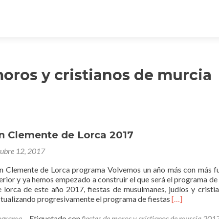
moros y cristianos de murcia
an Clemente de Lorca 2017
tubre 12, 2017
an Clemente de Lorca programa Volvemos un año más con más f
erior y ya hemos empezado a construir el que será el programa de 
 lorca de este año 2017, fiestas de musulmanes, judíos y cristi
Leer
ctualizando progresivamente el programa de fiestas
[…]
másFiestas
San
ograma
Etiquetado con
fiestas de moros y cristianos de murcia 201