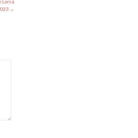
e Lorca
2023
→