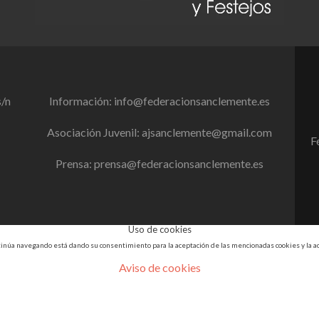
s/n
Información:
info@federacionsanclemente.es
Asociación Juvenil:
ajsanclemente@gmail.com
F
Prensa:
prensa@federacionsanclemente.es
Uso de cookies
ontinúa navegando está dando su consentimiento para la aceptación de las mencionadas cookies y la 
Aviso de cookies