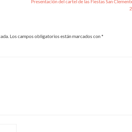
s
Presentación del cartel de las Fiestas San Clement
cada.
Los campos obligatorios están marcados con
*