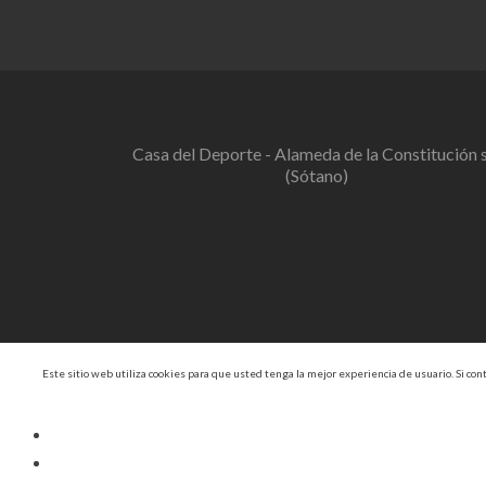
Casa del Deporte - Alameda de la Constitución 
(Sótano)
Este sitio web utiliza cookies para que usted tenga la mejor experiencia de usuario. Si c