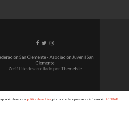
Enlace
Enlace
Enlace
de
de
de
Facebook
Twitter
instagram
ederación San Clemente - Asociación Juvenil San
Clemente
Zerif Lite
desarrollado por
ThemeIsle
aceptación de nuestra
política de cookies
, pinche el enlace para mayor información.
ACEPTAR