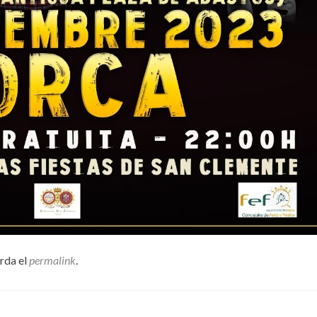
arda el
permalink
.