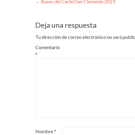
Navegación de entrada
←
Bases del Cartel San Clemente 2023
Deja una respuesta
Tu dirección de correo electrónico no será publi
Comentario
*
Nombre
*