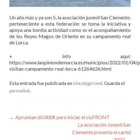
Un año más y ya son 5, la asociación juvenil San Clemente,
perteneciente a esta federación se toma la iniciativa y
apoya una bonita actividad como es el acompañamiento
de los Reyes Magos de Oriente en su campamento real
de Lorca.
+ Info aquí:
https://www.laopiniondemurcia.es/municipios/2022/01/04/
visitan-campamento-real-lorca-61264626.html
Esta entrada fue publicada en
Uncategorized
. Guarda el
permalink
.
Navegación de entradas
←
Aprueban 60.000€ para iniciar el ciuFRONT
La asociación Juvenil San
Clemente presenta el cartel
2022
→