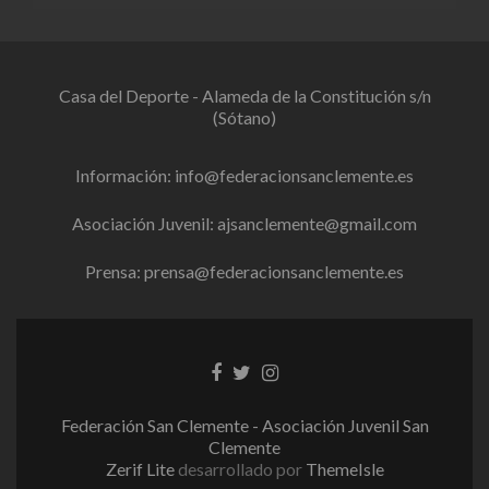
Casa del Deporte - Alameda de la Constitución s/n
(Sótano)
Información:
info@federacionsanclemente.es
Asociación Juvenil:
ajsanclemente@gmail.com
Prensa:
prensa@federacionsanclemente.es
Enlace
Enlace
Enlace
de
de
de
Facebook
Twitter
instagram
Federación San Clemente - Asociación Juvenil San
Clemente
Zerif Lite
desarrollado por
ThemeIsle