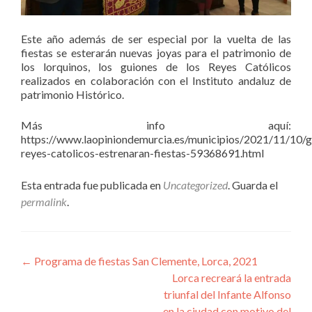
Este año además de ser especial por la vuelta de las
fiestas se esterarán nuevas joyas para el patrimonio de
los lorquinos, los guiones de los Reyes Católicos
realizados en colaboración con el Instituto andaluz de
patrimonio Histórico.
Más info aquí:
https://www.laopiniondemurcia.es/municipios/2021/11/10/g
reyes-catolicos-estrenaran-fiestas-59368691.html
Esta entrada fue publicada en
Uncategorized
. Guarda el
permalink
.
Navegación de entradas
←
Programa de fiestas San Clemente, Lorca, 2021
Lorca recreará la entrada
triunfal del Infante Alfonso
en la ciudad con motivo del